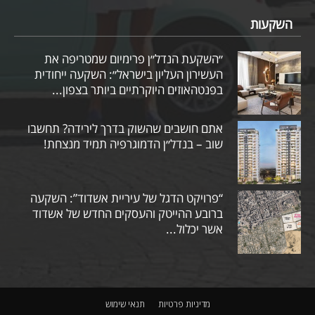
השקעות
״השקעת הנדל״ן פרימיום שמטריפה את
העשירון העליון בישראל״: השקעה ייחודית
בפנטהאוזים היוקרתיים ביותר בצפון...
אתם חושבים שהשוק בדרך לירידה? תחשבו
שוב – בנדל״ן הדמוגרפיה תמיד מנצחת!
“פרויקט הדגל של עיריית אשדוד”: השקעה
ברובע ההייטק והעסקים החדש של אשדוד
אשר יכלול...
מדיניות פרטיות
תנאי שימוש