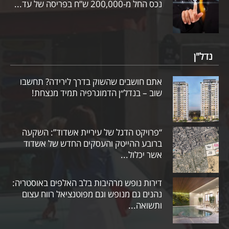
נכס החל מ-200,000 ש”ח בפריסה של עד...
נדל"ן
אתם חושבים שהשוק בדרך לירידה? תחשבו
שוב – בנדל״ן הדמוגרפיה תמיד מנצחת!
“פרויקט הדגל של עיריית אשדוד”: השקעה
ברובע ההייטק והעסקים החדש של אשדוד
אשר יכלול...
דירות נופש מרהיבות בלב האלפים באוסטריה:
נהנים גם מנופש וגם מפוטנציאל רווח עצום
ותשואה...