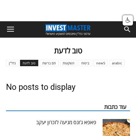
טוב לדעת
arabic
new5
ביטוח
השקעות
חם ברשת
טוב לדעת
נדל"ן
No posts to display
עוד כתבות
פאפא ג’ונס מגיעה לזכרון יעקב