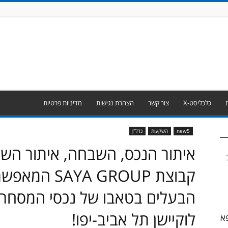
כלכליסט-X
צור קשר
הצהרת נגישות
מדיניות פרטיות
new5
השקעות
נדל"ן
איתור הנכס, השבחה, איתור השוכ
קבוצת  GROUP
הבעלים בטאבו של נכסי המסחר 
לוקיישן תל אביב-יפו!
א