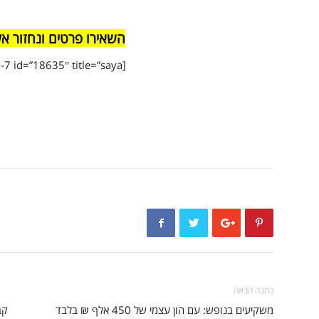
השאירו פרטים ונחזור א
[contact-form-7 id=”18635″ title=”saya”]
כתבה הבאה
משקיעים בנופש: עם הון עצמי של 450 אלף ₪ בלבד