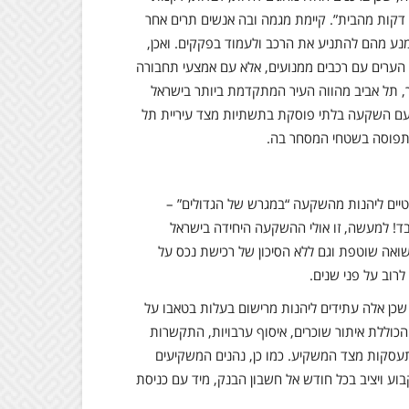
לעבוד בסביבה הקרובה לביתם, ובשפה המקצועית – “מרחב ה-15 דקות מהבית”. קיימת מגמה ובה אנשים תרים אחר
מנע מהם להתניע את הרכב ולעמוד בפקקים. ואכן,
י הערים עם רכבים ממנועים, אלא עם אמצעי תחבורה
ך כך, תל אביב מהווה העיר המתקדמת ביותר בישראל
ב עם השקעה בלתי פוסקת בתשתיות מצד עיריית תל
יעים פרטיים ליהנות מהשקעה “במגרש של הגדולים” –
ות של החל מ-350,000 ₪ הון עצמי בלבד! למעשה, זו אולי ההשקעה היחידה בישראל
ואה שוטפת וגם ללא הסיכון של רכישת נכס על
רוב על פני שנים.
בכדי רבות הפניות של משקיעים מביני עניין אל SAYA GROUP, שכן אלה עתידים ליהנות מרישום בעלות בטאבו על
הכוללת איתור שוכרים, איסוף ערבויות, התקשרות
סקות מצד המשקיע. כמו כן, נהנים המשקיעים
וע ויציב בכל חודש אל חשבון הבנק, מיד עם כניסת