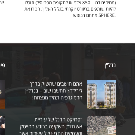
(מחיר יחידה – 850 אלף ₪ לתקופת הפרייסיל) תוכלו
להיות שותפים בריזורט יוקרתי בגליל העליון, הכירו את
מתחם הנופש SPHERE.
נדל"ן
פי
אתם חושבים שהשוק בדרך
לירידה? תחשבו שוב – בנדל״ן
הדמוגרפיה תמיד מנצחת!
“פרויקט הדגל של עיריית
אשדוד”: השקעה ברובע ההייטק
והעסקים החדש של אשדוד אשר