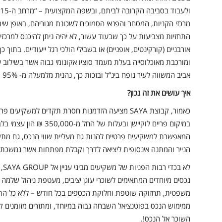
ו
מרכזי הקניות, המסחר והפנאי הסמוכים לשכונת מגוריהם, באופן שי
התחזיות מצביעות על כך שבעוד עשור, לא יהיה ניתן להיכנס למרכז
אורבניים (קורקינטים, אופניים) או בשבילי הולכי רגל ייעודיים. בתו
ומורכבת מאוכלוסייה בעלת מעמד סוציו אקונומי גבוה אשר בשילו
אביב המשווה לעיר נופח בינ”ל ובזכות כך, נהנית מלמעלה מ- 95% תפוסה בשטחי המסחר בה.
איך עושים את זה נכון?
כאמור, קבוצת SAYA מציעה הזדמנות חסרת תקדים למשק
במיקום פריים לוקיישן ובעל
המאפשרת למשקיעים פרטיים להנות גם מעליית שווי הנכס, גם מתש
הנייר והמתנה אינסופית ליציאה לדרך וקבלת מפתחות אשר נמשכת ל
לא 
נכסים מיוחדים המתאימים לשוכרי עוגן יציבים, מעטפת ניהול שלמה 
משפטית, תחזוקה שוטפת וחלוקת הכספים בכל חודש – ללא כל התע
ממימוש הנכס בפוטנציאל השבחה גבוה במיוחד, ומתזרים מזומנים קב
השוכר אל הנכס!.