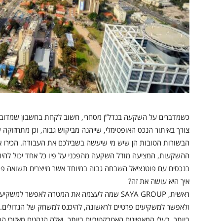
כשמדברים על השקעה בנדל”ן מסחרי, חשוב לקחת בחשבון שמדובר
צורך באיתור הנכס האופטימלי, שייהנה מביקוש גבוה, וכן מתחזוק
ההשקעות, המציעה מודל השקעה מהפכני על פיו כל אחד יכול להיו
בנכסים עם פוטנציאל השבחה גבוה במיוחד אשר מייצרים תשואה פס
איך היא עושה את זה?
ראשית, SAYA GROUP שמה לעצמה את המטרה לאפשר 
ולאפשר למשקיעים פרטיים לראשונה, להיכנס למשחק של הגדולים. ע
ביותר, בעלי המאפיינים האטרקטיביים ביותר, ואלה הנהנים מאזורי הב