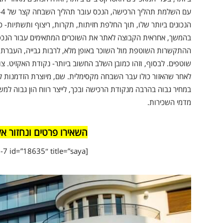
הנכונים ביותר שלו, תוך החלפת חזיתות, תקרות, ריצוף ותשתיות- כל ז
בהמשך, אחראית הקבוצה לאתר את השוכרים המתאימים עבור הנכס,
ההתקשרות השוטפת מול השוכר באופן מלא, לרבות גבייה, העברת 
שוטפים. לבסוף, וזהו כמובן השלב החשוב ביותר- נקודת האקזיט. צוו
לאחר שהאזור כולו עבר השבחה מקסימלית. שם, מיוצרת הזדמנות ל
במחיר גבוה בהרבה מנקודת הרכישה ובכך, לייצר רווח הון גבוה ל
מדמי השכירות.
השאירו פרטים ונחזור א
[contact-form-7 id=”18635″ title=”saya”]