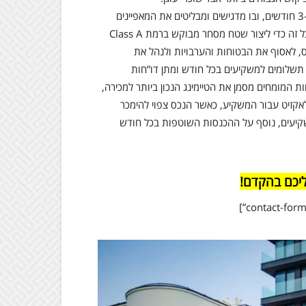
עם השלמת תהליך הרכישה, הנכס עובר תהליך השבחה קצר של 3-4 חודשים, ובו מדגישים ומבליטים את המאפיינים
ה כדי ליצור שטח מסחר מבוקש ברמת Class A
 לאסוף את הבטוחות והערבויות ולנהל את
תשלומים למשקיעים בכל חודש ומתן דו”חות
ת המומחים מסמן את הטיימינג הנכון ביותר למכירה,
אקזיט עבור המשקיע, כאשר הנכס צפוי להימכר
משקיעים, נוסף על ההכנסות השוטפות בכל חודש
ליכם בהקדם!