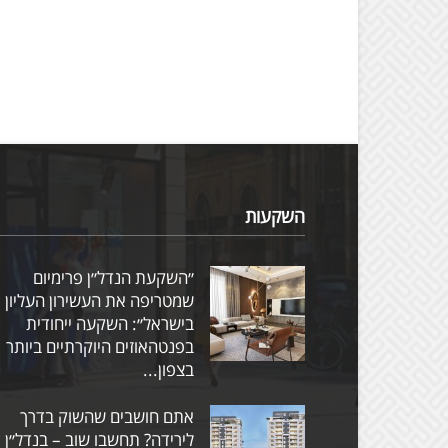
השקעות
״השקעת הנדל״ן פרימיום
שמטריפה את העשירון העליון
בישראל״: השקעה ייחודית
בפנטהאוזים היוקרתיים ביותר
בצפון...
אתם חושבים שהשוק בדרך
לירידה? תחשבו שוב – בנדל״ן