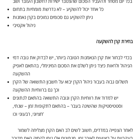
בכל יום מסחר ולהעביר הסכום שהצטבר ישירות לחשבון העובר ושב
כל אחד יכול להשקיע – לא נדרשת מומחיות בתחום
ניתן להשקיע גם סכומים נמוכים בקרן נאמנות
ניהול אקטיבי
בחירת קרן להשקעה
בכדי לבחור את קרן הנאמנות הטובה ביותר, יש לבדוק את גובה דמי
הניהול ולראות כיצד ניתן לשלם את הסכום המינימלי, בהתאם לאפיק
ההשקעה
תשלום גבוה בעבור ניהול הקרן יבוא על חשבון התשואה של הקרן
וכך גם ברווחיות ההשקעה
יש למדוד את רווחיות הקרן וגובה התשואה בהתאם לנתונים
וסטטיסטיקות שהשיגה בעבר – בהתאם לתקופות זמן – שנתי,
חציוני, רבעוני וכו’
לאחר הצפייה במדדים, חשוב לשים לב האם הקרן מצליחה לשמור
בעקביות על ביצועים לאורך זמן. מנתונים אלו ניתן להסיק האם מדובר