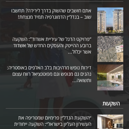
אתם חושבים שהשוק בדרך לירידה? תחשבו
שוב – בנדל״ן הדמוגרפיה תמיד מנצחת!
“פרויקט הדגל של עיריית אשדוד”: השקעה
ברובע ההייטק והעסקים החדש של אשדוד
אשר יכלול...
דירות נופש מרהיבות בלב האלפים באוסטריה:
נהנים גם מנופש וגם מפוטנציאל רווח עצום
ותשואה...
השקעות
״השקעת הנדל״ן פרימיום שמטריפה את
העשירון העליון בישראל״: השקעה ייחודית