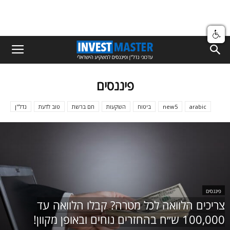
פיננסים
arabic
new5
ביטוח
השקעות
חם ברשת
טוב לדעת
נדל"ן
פיננסים
צריכים הלוואה לכל מטרה? קבלו הלוואה עד
100,000 ש״ח בהחזרים נוחים ובאופן מקוון!