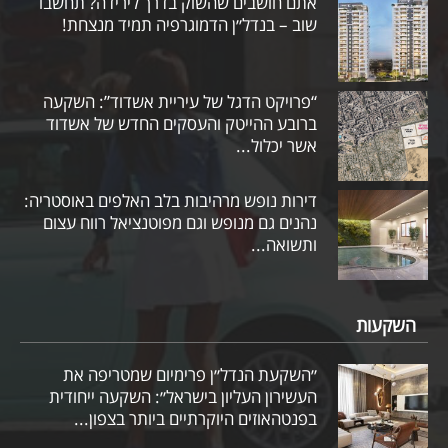
אתם חושבים שהשוק בדרך לירידה? תחשבו
שוב – בנדל״ן הדמוגרפיה תמיד מנצחת!
“פרויקט הדגל של עיריית אשדוד”: השקעה
ברובע ההייטק והעסקים החדש של אשדוד
אשר יכלול...
דירות נופש מרהיבות בלב האלפים באוסטריה:
נהנים גם מנופש וגם מפוטנציאל רווח עצום
ותשואה...
השקעות
״השקעת הנדל״ן פרימיום שמטריפה את
העשירון העליון בישראל״: השקעה ייחודית
בפנטהאוזים היוקרתיים ביותר בצפון...