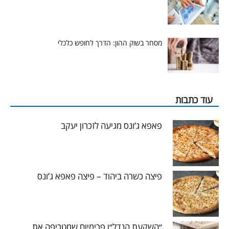
מסחר בשוק ההון: הדרך לחופש כלכלי
עוד כתבות
פאפא ג’ונס מגיעה לזכרון יעקב
פיצה כשרה ביהוד – פיצה פאפא ג’ונס
״השקעת הנדל״ן פרימיום שמטריפה את