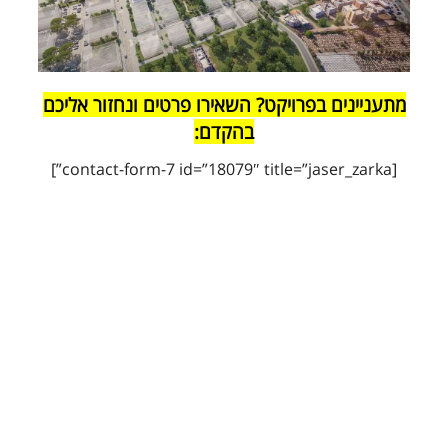
מתעניינים בפרויקט? השאירו פרטים ונחזור אליכם
בהקדם:
[contact-form-7 id=”18079″ title=”jaser_zarka”]