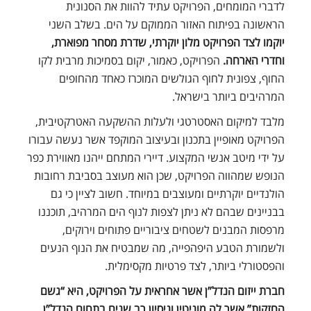
לדברי המומחים, הפרויקט עתיד להוות את הסנונית
הראשונה בפיתוח האזור הממוקם על הים. בשלב השני
יוקמו לצד הפרויקט מלון יוקרתי, שדרת מסחר מפוארת,
וחדרי הארחה.
הפרויקט, כאמור, יקום בסמיכות מרבית לקו
החוף, צפונית לחוף הגולשים המוכרז כאחד מהחופים
המרהיבים ביותר בישראל.
מלבד למיקום האסטרטגי ולעלות ההשקעה האטרקטיבית,
הפרויקט מאופיין בתכנון ובעיצוב המוקפד אשר נעשה עבורו
על ידי מיטב אנשי המקצוע. דיירי המתחם ייהנו מאווירת כפר
הנופש שמהווה הפרויקט, שכן הוא מעוצב בסביבת רחובות
הולנדיים יוקרתיים ומעוצבים במיוחד.
חשוב לציין כי גם
בבניינים שבהם לא ניתן לצפות לנוף הים המרהיב, תוכננו
מרפסות המבנים לשטחים ציבוריים פתוחים וירוקים,
ולשמורת הטבע היפהפייה, מה שמבטיח את הנוף הנעים
והפסטורלי ביותר, לצד פרטיות מקסימלית.
חברת ייזום הנדל”ן אשר אחראית על הפרויקט, היא “גשם
החזקות” אשר לה מוניטין וניסיון רב שנים בתחום הנדל”ן