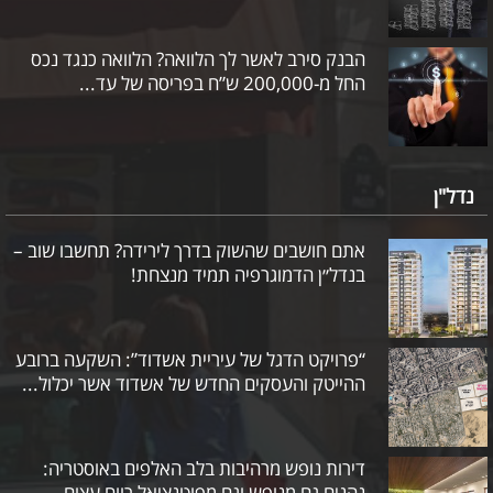
הבנק סירב לאשר לך הלוואה? הלוואה כנגד נכס
החל מ-200,000 ש”ח בפריסה של עד...
נדל"ן
אתם חושבים שהשוק בדרך לירידה? תחשבו שוב –
בנדל״ן הדמוגרפיה תמיד מנצחת!
“פרויקט הדגל של עיריית אשדוד”: השקעה ברובע
ההייטק והעסקים החדש של אשדוד אשר יכלול...
דירות נופש מרהיבות בלב האלפים באוסטריה:
נהנים גם מנופש וגם מפוטנציאל רווח עצום