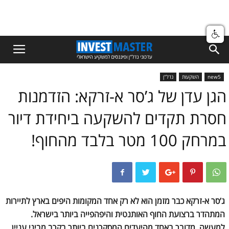
new5
השקעות
נדל"ן
הגן עדן של ג’סר א-זרקא: הזדמנות
חסרת תקדים להשקעה ביחידת דיור
במרחק 100 מטר בלבד מהחוף!
ג’סר א-זרקא כבר מזמן הוא לא רק אחד המקומות היפים בארץ לתיירות
המתהדר ברצועת החוף האותנטית והיפהפייה ביותר בישראל.
למעשה, מדובר באחד מהיעדים המסקרנים ביותר בקרב מביני עניין