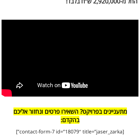
החל מ-2,920,000 ש”ח בלבד!
מתעניינים בפרויקט? השאירו פרטים ונחזור אליכם
בהקדם:
[contact-form-7 id=”18079″ title=”jaser_zarka”]