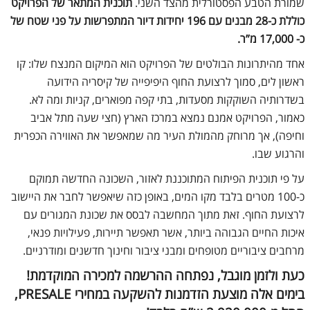
שמורת הטבע הפסטורלית מהצד השני.
תוכנית המתאר של הפרויקט
כוללת כ-28 מבנים עם 196 יחידות דיור המתפרשות על פני שטח של
כ- 17,000 מ”ר.
אחד מהיתרונות הבולטים של הפרויקט הוא המיקום המנצח שלו: קו
ראשון לים, סמוך לרצועת החוף היפיפייה של קיסריה הידועה
בשדרותיה השוקקות מסעדות, בתי קפה מפוארים, קניות ומה לא.
כאמור, הפרויקט אמנם נמצא במרכז הארץ (חצי שעה מתל אביב
וחיפה), אך מרוחק מהמולת העיר מה שמאפשר את האווירה הכפרית
והרגוע שבו.
על פי תוכנית הפיתוח המתוכננת לאזור, השכונה החדשה תמוקם
כ-100 מטרים בלבד מקו המים, באופן כזה שיאפשר לחבר את היישוב
לרצועת החוף. זאת מתוך המחשבה לבסס את שכונת המגורים עם
איכות החיים הגבוהה ביותר, אשר תאפשר תיירות, פעילויות פנאי,
מרחבים ציבוריים מטופחים ומבני ציבור וחינוך חדשנים ומודרניים.
כעת ולזמן מוגבל, נפתחה ההרשמה למכירה המוקדמת!
בימים אלה מוצעת הזדמנות להשקעה במחירי PRESALE,