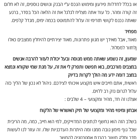
או בכלל לחדלות פירעון ומימוש הנכס ע”י הבנק ונושים נוספים, זה לא חלום
זה קורה ומהר. כל עוד אתה מצליח לגלגל את זה הלאה הכל בסדר, ברגע
שאתה נכנס לקושי תזרימי זה עלול להתמוטט בכמה ימים, מגדל קלפים.
מפחיד
מאוד, אבל מאידך יש מגוון פתרונות, מאוד יצירתיים להיחלץ ממצבים כאלו
ןלחזור למסלול.
שמעון, זה נשמע שאתה ממש מנוסה ובעל יכולת לעזור להרבה אנשים
במצבים מורכבים, בוא תפשט ותפרק לי את זה, על מנת שמי שקורא ונמצא
במצב דומה ידע מה הולך לקרות בדיוק
ראשית, אתם חייבים איש מקצוע איכותי לצידכם. ניהול לא נכון של הליך כזה
עלול לגרום נזק רב ללוים.
אצלנו זה חד, מהיר ומקצועי – 4 שלבים :
אבחון ומיפוי מהיר ומקצועי של תיק האשראי של הלקוח
בשלב הזה הוא נחשף לנתונים המדוייקים, למי הוא חייב, כמה, מה הריבית
שכל גוף מימון גובה ממנו ומה היתרות העדכניות שלו. זה עוזר לנו לעשות
סדר וחלק חשוב בהכנת אסטרטגיה להמשך