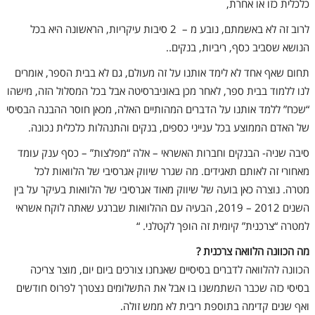
כלכלית כזו או אחרת,
לרוב זה לא באשמתם, נובע מ – 2 סיבות עיקריות, הראשונה היא בכל
הנושא שסביב כסף, ריביות, בנקים..
תחום שאף אחד לא לימד אותנו על זה מעולם, גם לא בבית הספר, אומרים
לנו ללמוד בבית ספר, לאחר מכן באוניברסיטה אבל בכל המסלול הזה, מישהו
“שכח” ללמד אותנו על הדברים המהותיים האלה, מכאן חוסר ההבנה הבסיסי
של האדם הממוצע בכל ענייני כספים, בנקים והתנהלות כלכלית נכונה.
סיבה שניה- הבנקים וחברות האשראי – אלה “מפלצות” – כסף ענק עומד
מאחורי זה לאותם תאגידים.
מה שגרר שיווק אגרסיבי של הלוואות לכל
מטרה. נוצרה כאן בועה של שיווק מאוד אגרסיבי של הלוואות
בעיקר על בין
השנים 2012 – 2019, הבעיה עם ההלוואות שברגע שאתה לוקח אשראי
למטרה “צרכנית” קיומית זה הופך לקטלני. “
מה הכוונה הלוואה צרכנית ?
הכוונה להלוואה לדברים בסיסיים שאנחנו צורכים ביום יום, מוצר צריכה
בסיסי כזה שכבר השתמשנו בו אבל את התשלומים נצטרך לפרוס חודשים
ואף שנים קדימה בתוספת ריבית לא ממש זולה.