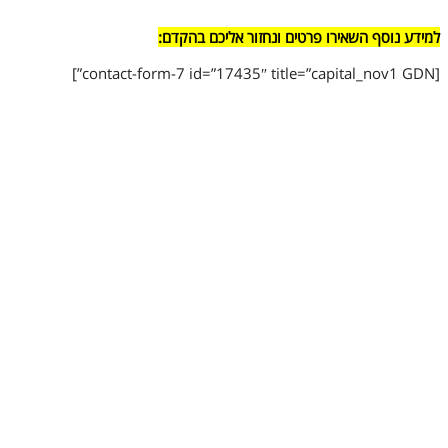
למידע נוסף השאירו פרטים ונחזור אליכם בהקדם:
[contact-form-7 id=”17435″ title=”capital_nov1 GDN”]