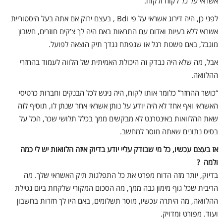
אשראי על כל לקוח ולקוח.
לפני כן, היה דירוג אשראי על פי Bdi , בעצם ירוק אם אתה בעל היסטוריית
אשראי ללא בעיות ואדום עם התראות באם היה לך צ’קים חוזרים, חשבון
מוגבל, באם פשטת רגל או שנפתח נגדך תיק הוצאה לפועל.
אבל, מה שלא היה נבדק זה היכולת האמיתית של הלווה לעמוד בהחזרי
ההלוואה.
“כושר ההחזר” כלומר אותו לקוח, היה ניגש לכל הבנקים וחברות כרטיסי
האשראי ואף אחד לא היה יודע על נותן אשראי אחר שנתן לו, תוסיף לזה
שאת ההלוואות באינטרנט לא מבקשים ממך בכלל תלושי שכר, הכל על
בסיס נתונים שאתה מוסר למחשב.
אז בעצם עכשיו, כל מי שבודק עליי יודע בדיוק איזה הלוואות יש לי כמה
ולמה ?
בדיוק, יותר מזה הדוח מפרט את כל התפלגות תיק האשראי שלך. מה
הריבית שכל גוף מימון גבה ממך, מה הסכום המקורי שלקחת ביום נטילת
ההלוואה, מה היתרה עכשיו, מוסר תשלומים, באם היו לך חזרות בחשבון
ועוד. מפורט ומדויק.