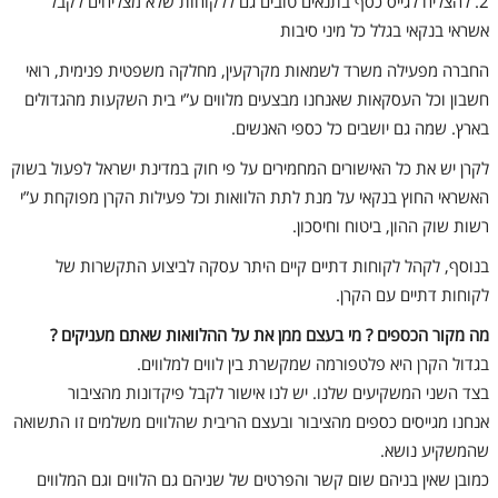
2. להצליח לגייס כסף בתנאים טובים גם ללקוחות שלא מצליחים לקבל
אשראי בנקאי בגלל כל מיני סיבות
החברה מפעילה משרד לשמאות מקרקעין, מחלקה משפטית פנימית, רואי
חשבון וכל העסקאות שאנחנו מבצעים מלווים ע”י בית השקעות מהגדולים
בארץ. שמה גם יושבים כל כספי האנשים.
לקרן יש את כל האישורים המחמירים על פי חוק במדינת ישראל לפעול בשוק
האשראי החוץ בנקאי על מנת לתת הלוואות וכל פעילות הקרן מפוקחת ע”י
רשות שוק ההון, ביטוח וחיסכון.
בנוסף, לקהל לקוחות דתיים קיים היתר עסקה לביצוע התקשרות של
לקוחות דתיים עם הקרן.
מה מקור הכספים ? מי בעצם ממן את על ההלוואות שאתם מעניקים ?
בגדול הקרן היא פלטפורמה שמקשרת בין לווים למלווים.
בצד השני המשקיעים שלנו. יש לנו אישור לקבל פיקדונות מהציבור
אנחנו מגייסים כספים מהציבור ובעצם הריבית שהלווים משלמים זו התשואה
שהמשקיע נושא.
כמובן שאין בניהם שום קשר והפרטים של שניהם גם הלווים וגם המלווים