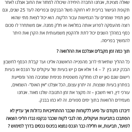
שאלה מצוינת, אנחנו החברה היחידה שיכולה למחזר את החוב אצלנו לאחר
תקופת הגישור בריבית לא רחוקה משל הבנקים ובפריסה לעד 25 שנים, וגם
כאן תמיד שומרים על הגמישות עבור הלקוח. הוא יכול לצאת מתי שהוא
רוצה מהעסקה לפרוע אותה במלואה או חלק ממנה. אם משתחרר לו סכום
כסף במהלך השנים יכול לתת ולהקטין משמעותית את הקרן ואת היתר
להמשיך בפריסה.
תוך כמה זמן מקבלים אצלכם את ההלוואה ?
כל ההליך שתיארתי לרוב מהפנייה הראשונה אלינו ועד קבלת הכסף לחשבון
הבנק ינוע בין 7 – 14 אלא אם כן יש בעיות של עיקולים על הנכס או בעיות
רישום שגם כאן יש לנו מחלקה משפטית פנימית שמגיבה מהר ומסייעת
בפתרון בעיות שצצות. זה יתרון עצום, הכל אצלנו “אין האוס”- השמאים,
עורכי דין, רואי חשבון – זה מקצר את זמן התגובה שלנו מאוד. אנחנו
מעמידים הלוואות בתוך ימים ספורים. זה לא כמו בבנק.
דיברנו מקודם על סיוע ללקוחות שכבר ההתחייבויות גדולות אך עדיין לא
הסתבכו בתביעות ועיקולים, מה לגבי לקוח שכבר ננקטו נגדו הליכי הוצאה
לפועל, תביעות, או חלילה כבר הנכס נמצא בכינוס נכסים בדרך למימוש ?