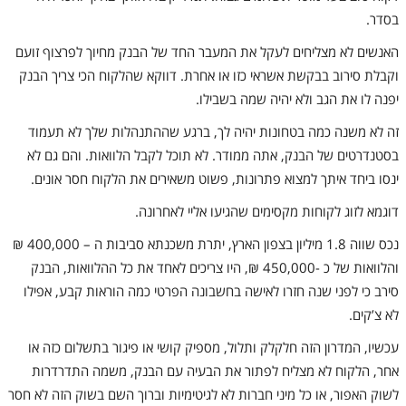
בסדר.
האנשים לא מצליחים לעקל את המעבר החד של הבנק מחיוך לפרצוף זועם
וקבלת סירוב בבקשת אשראי כזו או אחרת. דווקא שהלקוח הכי צריך הבנק
יפנה לו את הגב ולא יהיה שמה בשבילו.
זה לא משנה כמה בטחונות יהיה לך, ברגע שההתנהלות שלך לא תעמוד
בסטנדרטים של הבנק, אתה ממודר. לא תוכל לקבל הלוואות. והם גם לא
ינסו ביחד איתך למצוא פתרונות, פשוט משאירים את הלקוח חסר אונים.
דוגמא לזוג לקוחות מקסימים שהגיעו אליי לאחרונה.
נכס שווה 1.8 מיליון בצפון הארץ, יתרת משכנתא סביבות ה – 400,000 ₪
והלוואות של כ -450,000 ₪, היו צריכים לאחד את כל ההלוואות, הבנק
סירב כי לפני שנה חזרו לאישה בחשבונה הפרטי כמה הוראות קבע, אפילו
לא צ’קים.
עכשיו, המדרון הזה חלקלק ותלול, מספיק קושי או פיגור בתשלום כזה או
אחר, הלקוח לא מצליח לפתור את הבעיה עם הבנק, משמה התדרדרות
לשוק האפור, או כל מיני חברות לא לגיטימיות וברוך השם בשוק הזה לא חסר