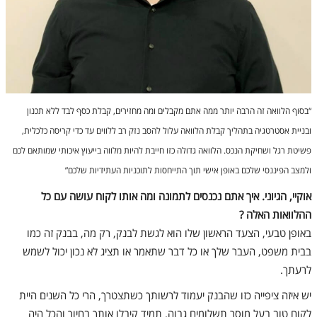
“בסוף הלוואה זה הרבה יותר ממה אתם מקבלים ומה מחזירים, קבלת כסף לבד ללא תכנון
ובניית אסטרטגיה בתהליך קבלת הלוואה עלול להסב נזק רב ללווים עד כדי קריסה כלכלית,
פשיטת רגל ושחיקת הנכס. הלוואה גדולה כזו חייבת להיות מלווה בייעוץ איכותי שמותאם לכם
ולמצב הפיננסי שלכם באופן אישי תוך התייחסות לתוכניות העתידיות שלכם”
אוקיי, הגיוני. איך אתם נכנסים לתמונה ומה אותו לקוח עושה עם כל
ההלוואות האלה ?
באופן טבעי, הצעד הראשון שלו הוא לגשת לבנק, רק מה, בבנק זה כמו
בבית משפט, העבר שלך או כל דבר שתאמר או תציג לא נכון יכול לשמש
לרעתך.
יש איזה ציפייה כזו שהבנק יעמוד לרשותך כשתצטרך, הרי כל השנים היית
לקוח טוב בעל מוסר תשלומים גבוה. תמיד קיבלו אותך בחיוך והכל היה