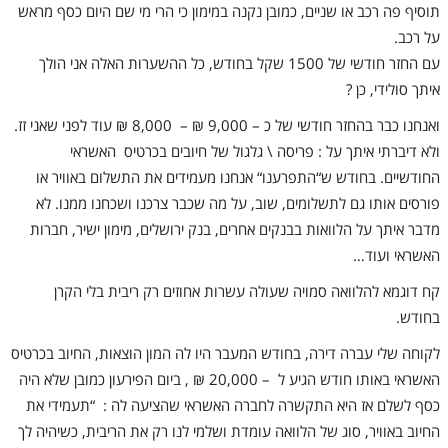
תוסיף פה רכב או שניים, כמובן נקנה במימון כי הרי מי שם היום כסף מראש
על רכב.
עם החזר חודשי של 1500 שקל בחודש, כל ההשערות האלה אני הולך
איתך סולידי, כן ?
ואנחנו כבר בהחזר חודשי של כ – 9,000 ₪
–
8,000 ₪ עוד לפני שאני זז.
ולא דיברתי איתך על :
פריסה \ גלגול של חיובים בכרטיס האשראי
החודשיים. בחודש ש
“
התפרענו
“
אנחנו מעמידים את התשלום באוויר או
פורסים אותו גם לתשלומים, שוב, על מה שכבר צרכנו ושכחנו ממנו. לא
מדבר איתך על הלוואות בבנקים אחרים, בנק ירושלים, מימון ישיר, חברות
האשראי ועוד…
קח דוגמא להלוואה סמויה שעולה עשרות אחוזים רק ריבית בלי הקרן
בחודש.
לקוחה שלי עברה דירה
,
בחודש המעבר היו לה המון הוצאות, החיוב בכרטיס
האשראי באותו חודש הגיע ל – 20,000 ₪ , ביום הפירעון כמובן שלא היה
כסף לשלם אז היא התקשרה לחברה האשראי שהציעה לה :
“תעמידי את
החיוב באוויר, סוג של הלוואה עומדת ושלמי לנו רק את הריבית, כשיהיה לך