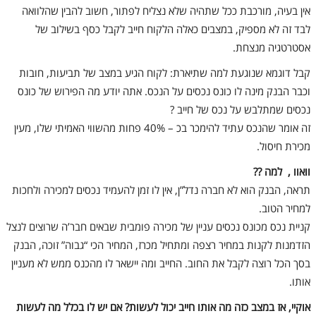
אין בעיה, מורכבת ככל שתהיה שלא נצליח לפתור, חשוב להבין שהלוואה
לבד זה לא מספיק, במצבים כאלה הלקוח חייב לקבל כסף בשילוב של
אסטרטגיה מנצחת.
קבל דוגמא שנוגעת למה שתיארת: לקוח הגיע במצב של תביעות, חובות
וכבר הבנק מינה לו כונס נכסים על הנכס. אתה יודע מה הפירוש של כונס
נכסים שמתלבש על נכס של חייב ?
זה אומר שהנכס עתיד להימכר בכ – 40% פחות מהשווי האמיתי שלו, מעין
מכירת חיסול.
וואוו , למה ??
תראה, הבנק הוא לא חברה נדל”ן, אין לו זמן להעמיד נכסים למכירה ולחכות
למחיר הטוב.
קניית נכס מכונס נכסים עניין של מכירה פומבית שבאים חבר’ה שרוצים לנצל
הזדמנות לקנות במחיר רצפה ומתחיל מכרז, המחיר הכי “גבוה” זוכה, הבנק
בסך הכל רוצה לקבל את החוב. החייב ומה יישאר לו מהכנס ממש לא מעניין
אותו.
אוקיי, אז במצב כזה מה אותו חייב יכול לעשות? אם יש לו בכלל מה לעשות