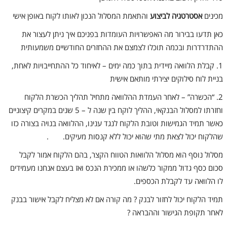
מכינים
אסטרטגיה לביצוע
והתאמת המסלול הנכון לאותו לקוח באופן אישי
כאן תדעו בבירור מה האפשרויות העומדות בפניכם איך ניתן לעצור את
ההתדרדרות ובכמה תוכלו לצמצם את ההחזרים החודשיים משמעותית
1. קבלת הלוואה מיידית בתוך כמה ימים – לאיחוד כל ההתחייבויות לאחת,
בניית לוח סילוקים יצירתי מותאם אישית
2. “הכשרה” – לאחר העמדת ההלוואה מתחיל תהליך הכשרת הלקוח
וחזרתו למסלול הבנקאי, ההליך לוקח בין שנה ל – 5 שנים במקרים קיצוניים
כאשר תמיד הגמישות וטובת הלקוח לנגד ענינו, ההלוואה בנויה בצורה כזו
שהלקוח יכול לצאת מתי שהוא יכול ללא קנסות מעיקים.
.
מסלול נוסף הוא מסלול הלוואות הטווח הקצר, בהם הלקוח אמור לקבל
סכום כסף גדול ממקור כלשהו או ממכירת הנכס ואז בעצם אנחנו מעמידים
לו הלוואה עד לקבלת הכספים.
תמיד הלקוח יכול לחזור לבנק ? מה קורה אם לא מצליח לקבל אישור בבנק
לאחר תקופת הגישור וההבראה ?