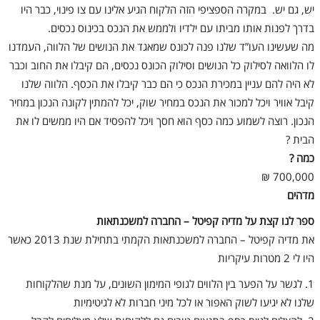
יש, גם יש. במקרה הספציפי הזה הלקוח הגיע אלינו עם צו פינוי, כבר היו
בדרך לפנות אותו מביתו עם ילדיו ולממש את הנכס בכינוס נכסים.
מה שעשינו העו”ד שלנו פנה לכונס שמאגד את הנושים של הלווה, העמדנו
לו הלוואה לסילוק כל הנושים וסילוק הכונס נכסים, הם קיבלו את החוב וכבר
לא היה להם עניין במכירת הנכס כי הם כבר קיבלו את הכסף. הלווה שלנו
קיבל אוויר ויכל למכור את הנכס במחיר שוק, יכל להמתין לקונה הנכון במחיר
הנכון. רוצה לשמוע כמה כסף הוא חסך ויכל להפסיד אם היו ממשים לו את
הבית ?
כמה ?
700,000 ₪
מדהים
ספר לנו קצת על מדיה קפיטל – החברה למשכנתאות
את מדיה קפיטל – החברה למשכנתאות הקמתי בתחילת שנת 2013 כאשר
היו לי 2 מטרות עיקריות
1. לגשר על הפער בין הלווים לגופי המימון השונים, על מנת שהלקוחות
שלנו לא יגיעו לשוק האפור או לכל מיני חברות לא לגיטימיות