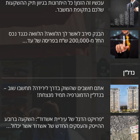
עכשיו זה הזמן! כל היתרונות בגיוון תיק ההשקעות
שלכם בתקופת המשבר.
הבנק סירב לאשר לך הלוואה? הלוואה כנגד נכס
החל מ-200,000 ש”ח בפריסה של עד...
נדל"ן
אתם חושבים שהשוק בדרך לירידה? תחשבו שוב –
בנדל״ן הדמוגרפיה תמיד מנצחת!
“פרויקט הדגל של עיריית אשדוד”: השקעה ברובע
ההייטק והעסקים החדש של אשדוד אשר יכלול...