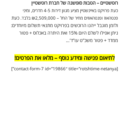
רוטשטיים – הטבות סופשנה של חברת רוטשטיין
כעת פרויקט באיינשטיין מציע מגוון דירות 4-5 חדרים, ומיני
כעת
פנטהאוז ופנטהאוזים מחיר של החל – ₪2,509,000 בלבד.
ולזמן מוגבל ייהנו הרוכשים בפרויקט מתנאי תשלום מיוחדים:
ניתן אפילו לשלם היום 15% ואת היתרה באכלוס + פטור
ממדד + פטור משכ”ט עו”ד’…
לתיאום פגישה ומידע נוסף – מלאו את הפרטים!
[contact-form-7 id=”19866″ title=”rotshtime-netanya”]