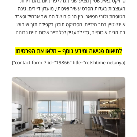
פרויקט באיינשטיין מציע שני מגדלי פרימיום בהם דירות
מעוצבות בעלות מפרט עשיר ואיכותי, מועדון דיירים, גינה
מטופחת ולובי מפואר. בין הנופים של המושב אבחיל ופארק
איינשטיין רחב הידיים. הפרויקט תוכנן בקפידה תוך שימוש
בחומרים איכותיים, כדי להעניק לכל דייר איכות חיים גבוהה.
לתיאום פגישה ומידע נוסף – מלאו את הפרטים!
[contact-form-7 id=”19866″ title=”rotshtime-netanya”]