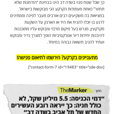
כך שכל שטח פנוי בשדה דב הינו בבחינת “הזדמנות שלא
תחזור” כאחת מעתודות הקרקע הכי מבוקשות בישראל.
במציאות בה משקיעים רבים אורבים מעבר לפינה וממתינים
לרגע בו יוכלו להניח את היד או הארנק על השקעת
מקרקעין, מגרש בעל מיקום מרכזי ומבוקש עליו מתוכננות
להיבנות יחידות דיור אטרקטיביות הופך למצרך נדיר ומבוקש
ועתיד להניב תשואה גבוהה במיוחד.
מתעניינים בקרקע? הירשמו לתיאום פגישה!
[contact-form-7 id=”19483″ title=”sde-dov”]