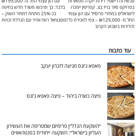
עכשיו זה רישמי: דירות יוקרה מפוארות
עם הון עצמי החל מ- ₪199,000
בפרויקט סיזר בריז בצ. קפריסין יימכרו
בלבד: כך תרכשו משרד חדש בחיפה
לישראלים במחירי פריסייל עם הון עצמי
בכ-25% מתחת למחיר השוק –
החל מ- ₪129,000 – צפי למכירת כל
פוטנציאל רווח אדיר עם הגדלת זכויות!
הדירות בשבוע הקרוב!
עוד כתבות
פאפא ג’ונס מגיעה לזכרון יעקב
פיצה כשרה ביהוד – פיצה פאפא ג’ונס
״השקעת הנדל״ן פרימיום שמטריפה את העשירון
העליון בישראל״: השקעה ייחודית בפנטהאוזים