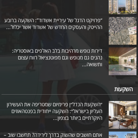
“פרויקט הדגל של עיריית אשדוד”: השקעה ברובע
ההייטק והעסקים החדש של אשדוד אשר יכלול...
דירות נופש מרהיבות בלב האלפים באוסטריה:
נהנים גם מנופש וגם מפוטנציאל רווח עצום
ותשואה...
השקעות
״השקעת הנדל״ן פרימיום שמטריפה את העשירון
העליון בישראל״: השקעה ייחודית בפנטהאוזים
היוקרתיים ביותר בצפון...
אתם חושבים שהשוק בדרך לירידה? תחשבו שוב –