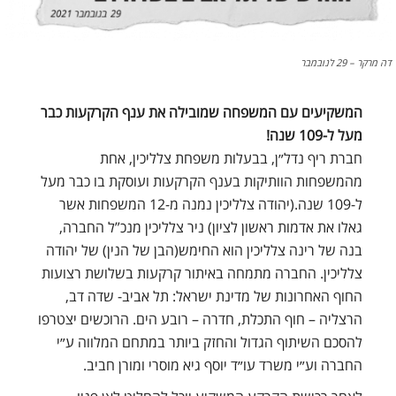
דה מרקר – 29 לנובמבר
המשקיעים עם המשפחה שמובילה את ענף הקרקעות כבר
מעל ל-109 שנה!
חברת ריף נדל״ן, בבעלות משפחת צלליכין, אחת
מהמשפחות הוותיקות בענף הקרקעות ועוסקת בו כבר מעל
ל-109 שנה.(יהודה צלליכין נמנה מ-12 המשפחות אשר
גאלו את אדמות ראשון לציון) ניר צלליכין מנכ”ל החברה,
בנה של רינה צלליכין הוא החימש(הבן של הנין) של יהודה
צלליכין. החברה מתמחה באיתור קרקעות בשלושת רצועות
החוף האחרונות של מדינת ישראל: תל אביב- שדה דב,
הרצליה – חוף התכלת, חדרה – רובע הים. הרוכשים יצטרפו
להסכם השיתוף הגדול והחזק ביותר במתחם המלווה ע״י
החברה וע״י משרד
עו״ד יוסף גיא מוסרי ומורן חביב.