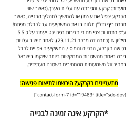
לאחר רכישת הקרקע המשקיע יוכל להחליט לאן פניו
מועדות: קרקע ומכירתה עם עליית הערך,(כאשר שווי
הקרקע יכפיל את עצמו) או להמשיך לתהליך הבנייה, כאשר
חברת ריף נדל”ן תלווה בו את המשקיעים עד לקבלת מפתח!
ע”פ התחזיות צפי מחירי הדירות בפרויקט יעמוד על כ-5.5
מיליון ₪ (כתבה דה מרקר 29.11.21). לאחר חישוב עלויות
רכישה הקרקע, הבנייה והמיסוי. המשקיעים צפויים לקבל
דירה באחת מהשכונות המבוקשות ביותר שיוקמו בישראל
במחיר זול משמעותית מהמחירים בשכונה העתידית.
מתעניינים בקרקע? הירשמו לתיאום פגישה!
[contact-form-7 id=”19483″ title=”sde-dov”]
*הקרקע אינה זמינה לבנייה