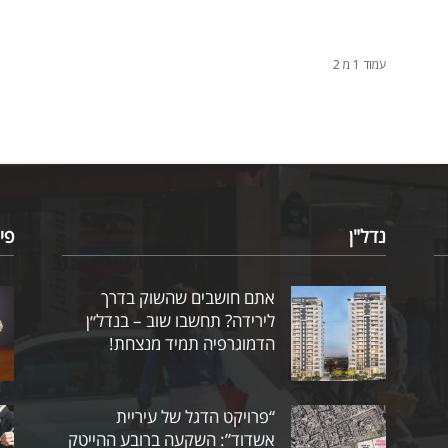
עמוד 1 מ 2
נדל"ן
פי
אתם חושבים שהשוק בדרך
לירידה? תחשבו שוב – בנדל״ן
הדמוגרפיה תמיד מנצחת!
“פרויקט הדגל של עיריית
אשדוד”: השקעה ברובע ההייטק