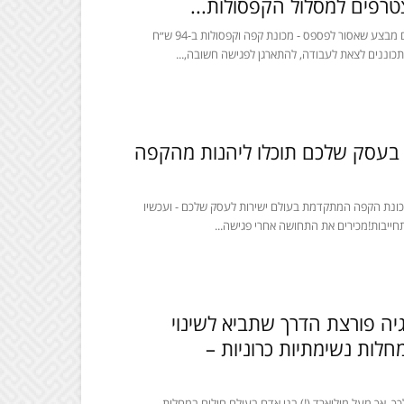
צטרפים למסלול הקפסולות...
חברת פאוזה קפה מביאה אליכם מבצע שאסור לפספס - מכונת קפה וקפסולות ב-94 ש״ח
תכוננים לצאת לעבודה, להתארגן לפגישה חשובה,...
בעסק שלכם תוכלו ליהנות מהקפה
ונת הקפה המתקדמת בעולם ישירות לעסק שלכם - ועכשיו
חייבות!מכירים את התחושה אחרי פגישה...
גיה פורצת הדרך שתביא לשינוי
חלות נשימתיות כרוניות –
כך, אך מעל מיליארד (!) בני אדם בעולם חולים במחלות