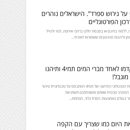
: “פיצוי על גירוש ספרד”. הישראלים נוהרים
כון הפורטוגליים
, ללמוד בחינם או בסבסוד חלקי ברחבי אירופה, לגור ולטייל
מן וליהנות מההטבות ששמורות לאזרחי...
מבצע חורף- התקדמו לאחד מברי המים תמי4 ותיהנו
מוגבל!
מטהר המים MAZE, הוא הפיתוח הטכנולוגי החדשני של תמי4 המתבסס על טכנולוגיית טיהור
. המטהר מבטיח שאתם ומשפחתכם תשתו את
תר בעולם באמצעות: הסרת כלור, הפחתת...
את היום כמו שצריך עם הקפה