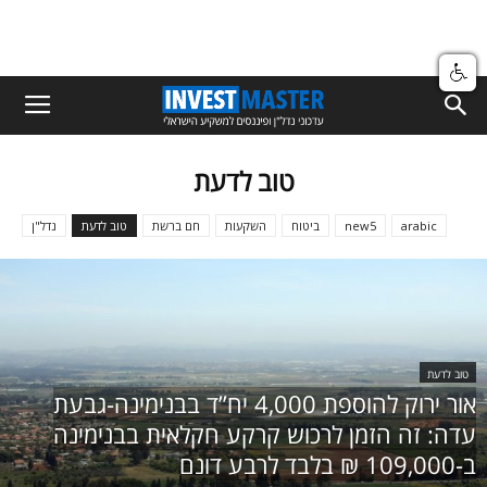
טוב לדעת
arabic
new5
ביטוח
השקעות
חם ברשת
טוב לדעת
נדל"ן
טוב לדעת
אור ירוק להוספת 4,000 יח”ד בבנימינה-גבעת
עדה: זה הזמן לרכוש קרקע חקלאית בבנימינה
ב-109,000 ₪ בלבד לרבע דונם