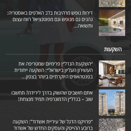
דירות נופש מרהיבות בלב האלפים באוסטריה:
נהנים גם מנופש וגם מפוטנציאל רווח עצום
ותשואה...
השקעות
״השקעת הנדל״ן פרימיום שמטריפה את
העשירון העליון בישראל״: השקעה ייחודית
בפנטהאוזים היוקרתיים ביותר בצפון...
אתם חושבים שהשוק בדרך לירידה? תחשבו
שוב – בנדל״ן הדמוגרפיה תמיד מנצחת!
“פרויקט הדגל של עיריית אשדוד”: השקעה
ברובע ההייטק והעסקים החדש של אשדוד