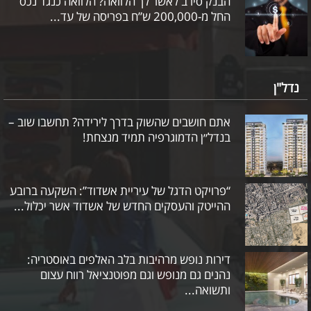
הבנק סירב לאשר לך הלוואה? הלוואה כנגד נכס
החל מ-200,000 ש”ח בפריסה של עד...
נדל"ן
אתם חושבים שהשוק בדרך לירידה? תחשבו שוב –
בנדל״ן הדמוגרפיה תמיד מנצחת!
“פרויקט הדגל של עיריית אשדוד”: השקעה ברובע
ההייטק והעסקים החדש של אשדוד אשר יכלול...
דירות נופש מרהיבות בלב האלפים באוסטריה:
נהנים גם מנופש וגם מפוטנציאל רווח עצום
ותשואה...